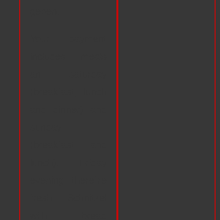
geben.
Your payment
includes meals
an saturday
(breakfast, lunch
and dinner) and
sunday
(breakfast and
lunch). Friday
evening there`re
fresh Schnitzel
with bread