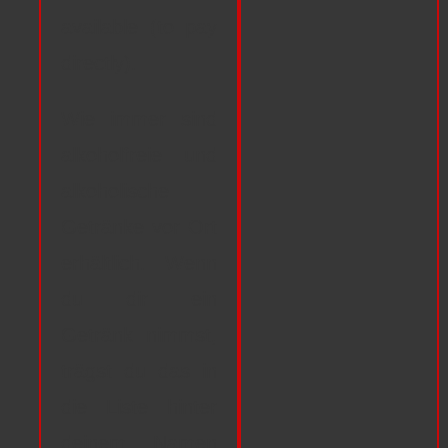
available (to pay
directly).
Wie immer sind
alkoholfreie und
alkoholische
Getränke vor Ort
erhältlich. Wenn
du dir ein
Getränk nimmst,
trägst du das in
die Liste hinter
deinem Namen