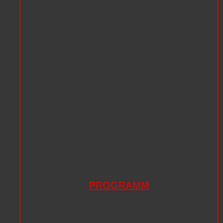
Aus Platzgründen ist der Drill auf
350 Teilnehmende begrenzt
. Daher
dürfen außerdem
keine eigenen
Sonnensegel
mitgebracht werden.
Freitagabend
gibt es, gegen eine
Gebühr von 5,- Euro
Schnitzelwecken
. Bitte gib bei der
Anmeldung an
, ob du mitessen
möchtest.
PROGRAMM
Beschreibung und
Programm folgen!