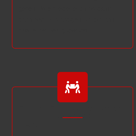
geben. Bitte meldet euch bis dahin
dann beim zuständigen Hauptmann
bzw. eurer Bezugsperson.
AN- und ABREISE/ arrival and
departure
!!!WICHTIG!!!