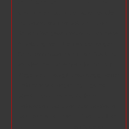
verpflichtende ERSTAUSBILDUNG
absolvieren
, damit die Sicherheit aller
und besonders ihrer selbst auf dem
Schlachtfeld gewährleistet ist. Mit dieser
Ausbildung vermitteln wir die nötigen
Grundkenntnisse, damit dem Spaß und
vor allem der Sicherheit aller nichts im
Wege steht. Das gilt unabhängig Deiner
Rolle oder Waffengattung: Egal ob
Spieß, Tross, Reiterei, Artillerie,
Hellebarden, Schützen oder Spielleute.
Dazu wird es auf dem FrühjahrsDrill am
SAMSTAGMORGEN
ein Angebot