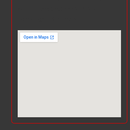
is
Im Erlenschachen 2, 79268
Boetzingen
(Germany)
.