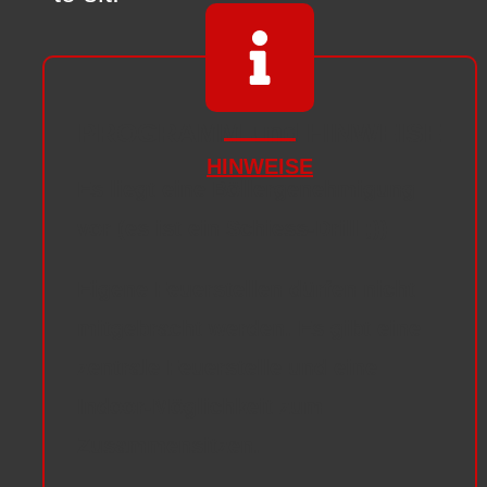
PROGRAMM und HINWEISE
HINWEISE
Es liegt eine
Böllergenehmigung
vor (es ist ein Schiess-Drill ;))
Eigene
Feuerstellen
dürfen
nicht
mitgebracht werden. Es gibt eine
zentrale Feuerstelle und eine
Indoor-Möglichkeit zum
Zusammensitzen.