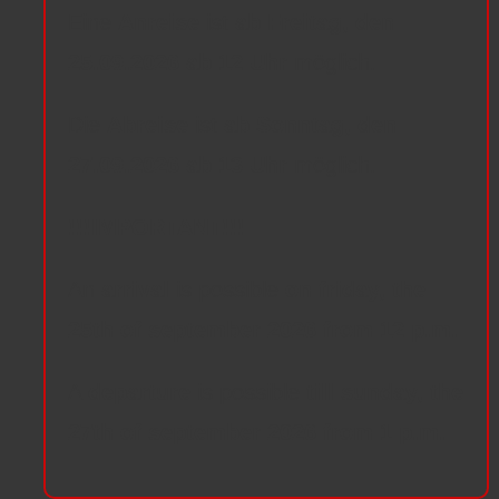
Eine
Anreise
ist
ab Freitag, den
25.09.2026 ab 12 Uhr
möglich.
Die
Abreise
ist
ab Sonntag, den
27.09.2026 ab 13 Uhr
möglich.
!!!IMPORTANT!!!
An
arrival
is possible
on friday, the
25th of september 2026 from 12 p.m.
A
departure
is possible
till sunday, the
27th of september 2026 from 1 p.m.