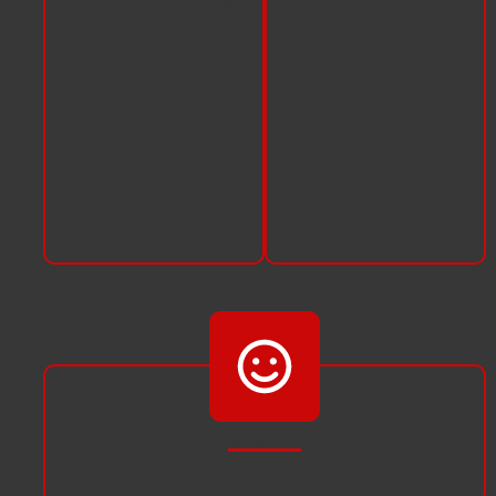
after your name.
Before you go
home on Sunday,
you pay for your
drinks.
ANMELDUNG