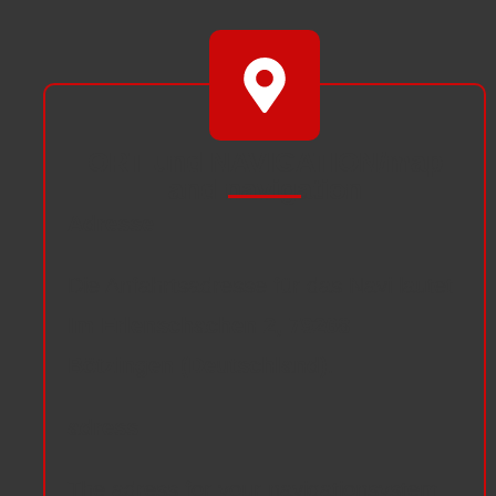
ORT und NAVIGATION/map
and navigation
Adresse
Die Anfahrtsadresse für das Navi lautet
Im Erlenschachen 2, 79268
Bötzingen (Deutschland)
.
adress
The adress for your navigationsystem