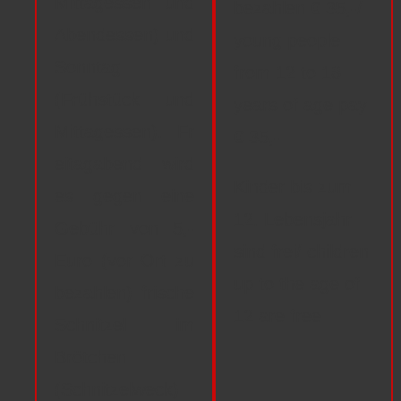
Mittagessen und
bezahlen € 35,-/
Abendessen) und
young people
Sonntag
from 12 to 18
(Frühstück und
years of age pay
Mittagessen).
Fr
€ 35,-
eitagabend wird
Kinder bis zum
es gegen eine
12. Lebensjahr
Gebühr von 5,-
sind frei/ children
Euro (vor Ort zu
up to the age of
bezahlen) frische
12 are free
Schnitzel im
Brötchen
(Schnitzelweck)