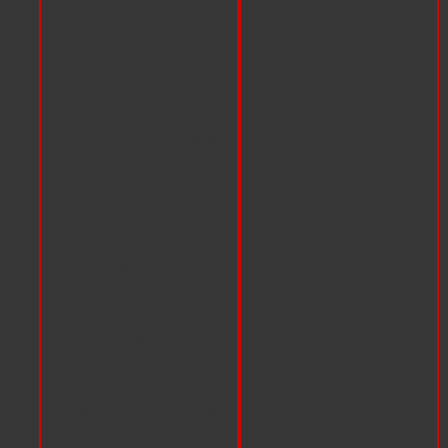
ein. Bevor du am
Sonntag nach
Hause gehst,
bezahlst du deine
Getränke.
As always, non-
alcoholic and
alcoholic drinks
are available on
site. If you take a
drink, you make
a mark on the list