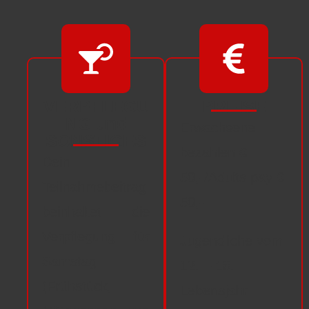
VERPFLEGU
PREISE
NG und
Erwachsene
SONSTIGES
bezahlen €
Dein
50,-/Adults pay €
Teilnahmebeitrag
50,-
beinhaltet die
Verpflegung für
Jugendliche vom
Samstag
12. – 18.
(Frühstück,
Lebensjahr